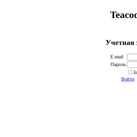
Teaco
Учетная 
E-mail
Пароль
З
Войти