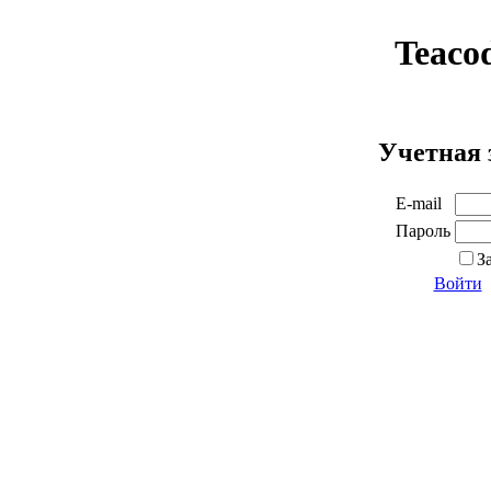
Teaco
Учетная 
E-mail
Пароль
З
Войти