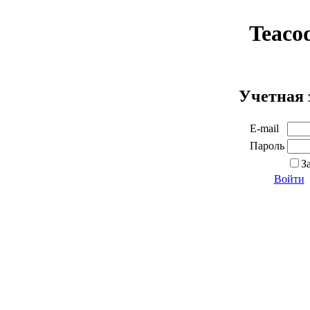
Teaco
Учетная 
E-mail
Пароль
З
Войти