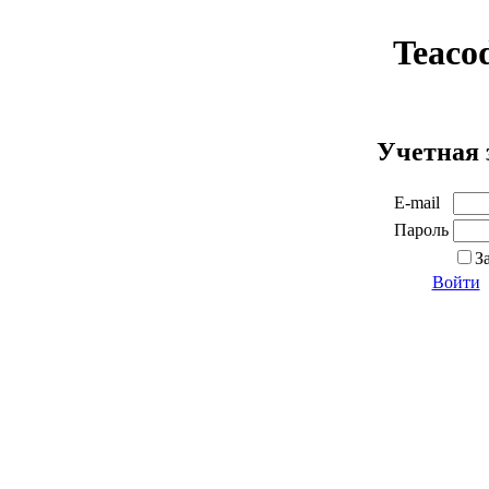
Teaco
Учетная 
E-mail
Пароль
З
Войти