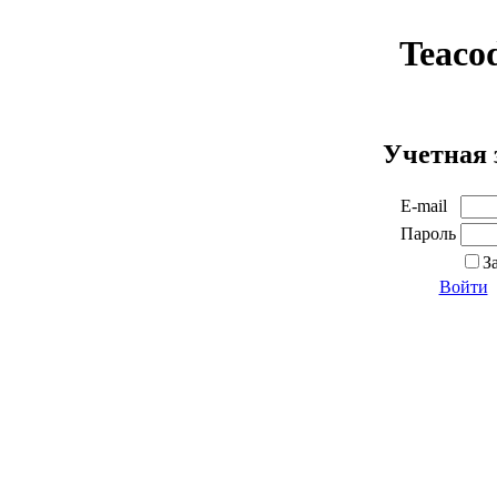
Teaco
Учетная 
E-mail
Пароль
З
Войти