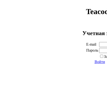
Teaco
Учетная 
E-mail
Пароль
З
Войти