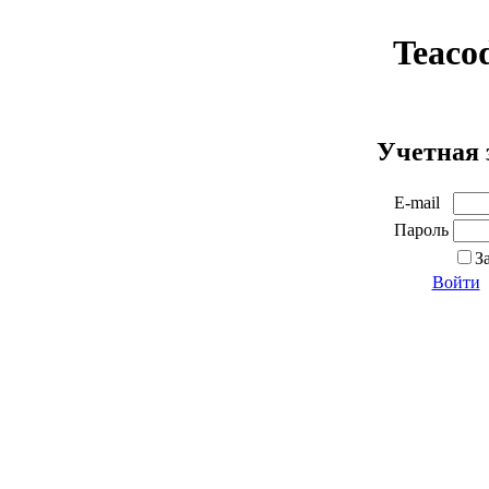
Teaco
Учетная 
E-mail
Пароль
З
Войти