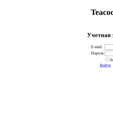
Teaco
Учетная 
E-mail
Пароль
З
Войти