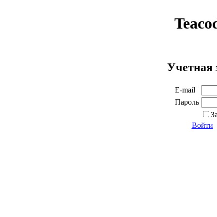
Teaco
Учетная 
E-mail
Пароль
З
Войти