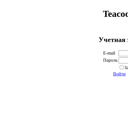
Teaco
Учетная 
E-mail
Пароль
З
Войти