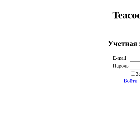
Teaco
Учетная 
E-mail
Пароль
З
Войти