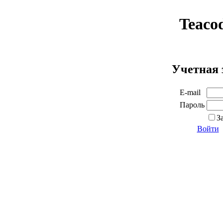
Teaco
Учетная 
E-mail
Пароль
З
Войти