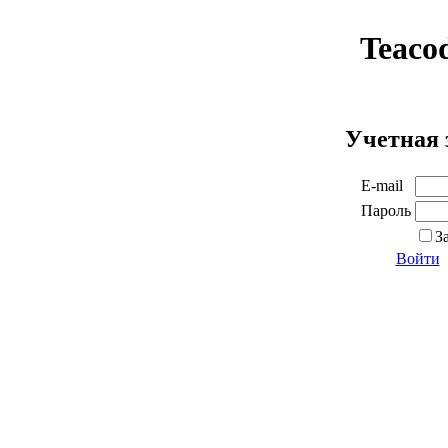
Teaco
Учетная 
E-mail
Пароль
З
Войти