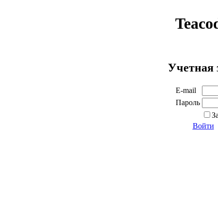
Teaco
Учетная 
E-mail
Пароль
З
Войти