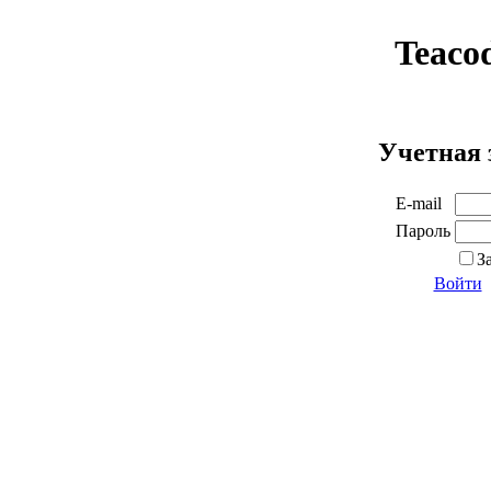
Teaco
Учетная 
E-mail
Пароль
З
Войти