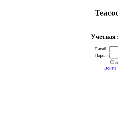
Teaco
Учетная 
E-mail
Пароль
З
Войти