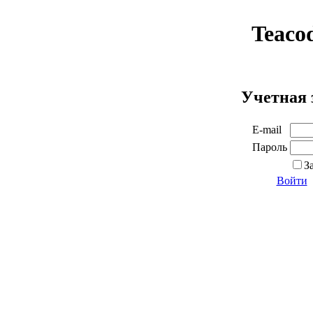
Teaco
Учетная 
E-mail
Пароль
З
Войти