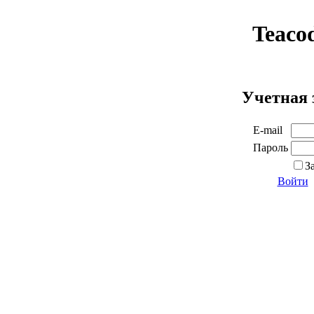
Teaco
Учетная 
E-mail
Пароль
З
Войти