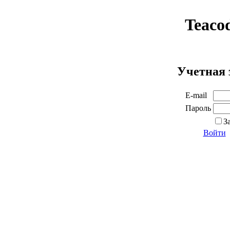
Teaco
Учетная 
E-mail
Пароль
З
Войти