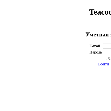
Teaco
Учетная 
E-mail
Пароль
З
Войти