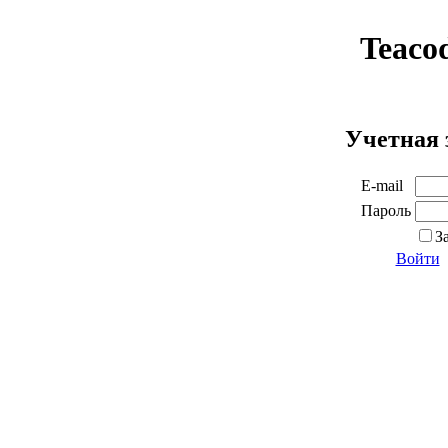
Teaco
Учетная 
E-mail
Пароль
З
Войти