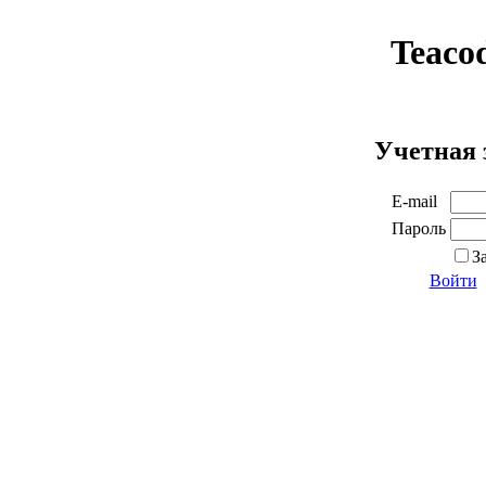
Teaco
Учетная 
E-mail
Пароль
З
Войти