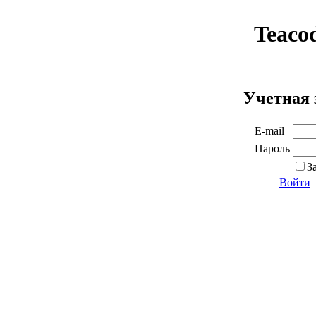
Teaco
Учетная 
E-mail
Пароль
З
Войти