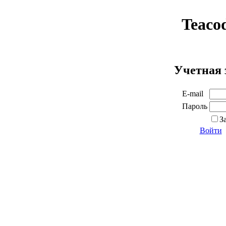
Teaco
Учетная 
E-mail
Пароль
З
Войти