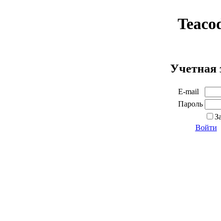
Teaco
Учетная 
E-mail
Пароль
З
Войти