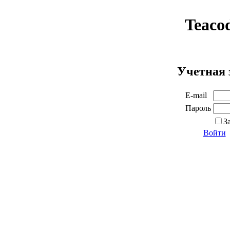
Teaco
Учетная 
E-mail
Пароль
З
Войти