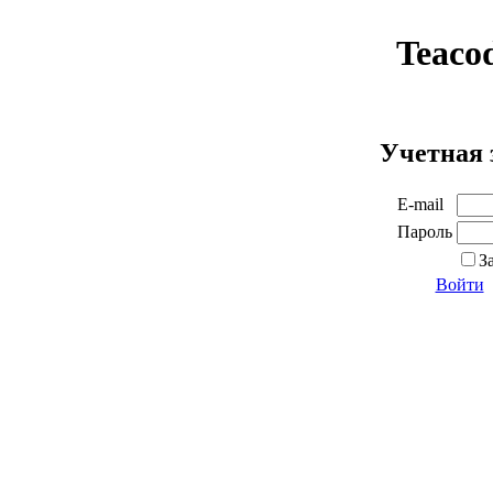
Teaco
Учетная 
E-mail
Пароль
З
Войти