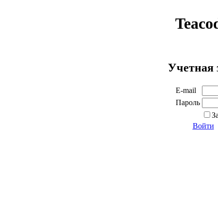
Teaco
Учетная 
E-mail
Пароль
З
Войти