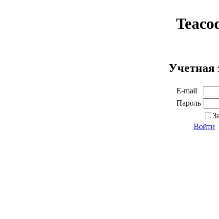
Teaco
Учетная 
E-mail
Пароль
З
Войти