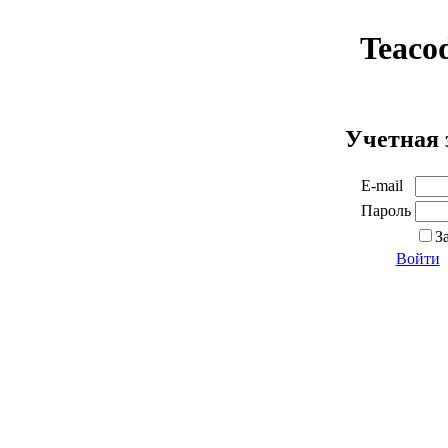
Teaco
Учетная 
E-mail
Пароль
З
Войти