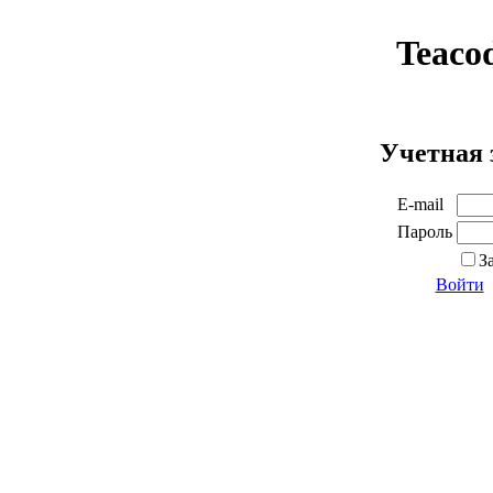
Teaco
Учетная 
E-mail
Пароль
З
Войти