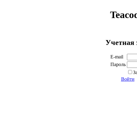
Teaco
Учетная 
E-mail
Пароль
З
Войти