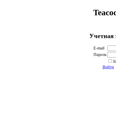
Teaco
Учетная 
E-mail
Пароль
З
Войти