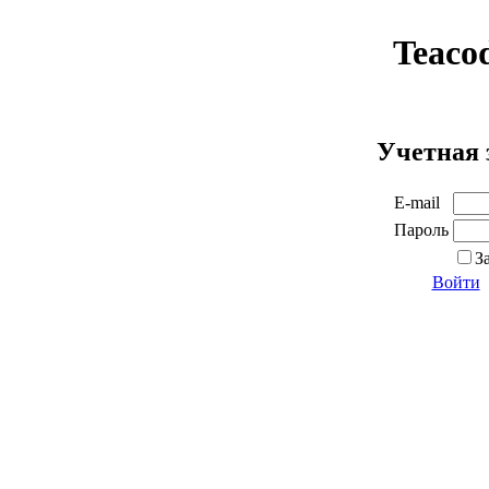
Teaco
Учетная 
E-mail
Пароль
З
Войти