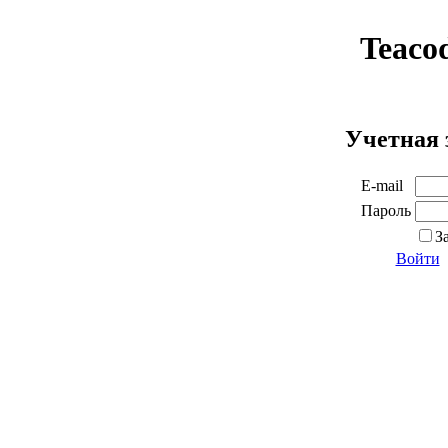
Teaco
Учетная 
E-mail
Пароль
З
Войти