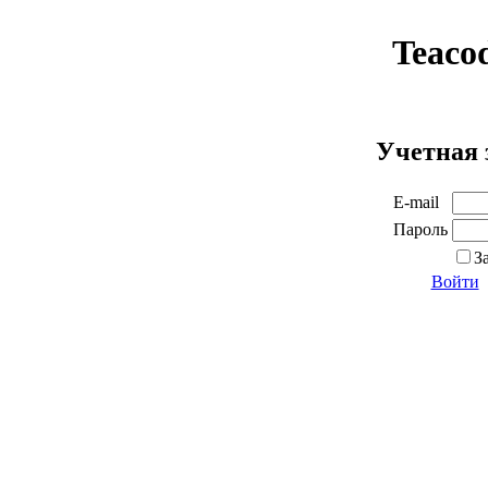
Teaco
Учетная 
E-mail
Пароль
З
Войти