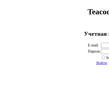
Teaco
Учетная 
E-mail
Пароль
З
Войти