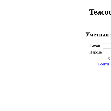
Teaco
Учетная 
E-mail
Пароль
З
Войти