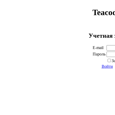
Teaco
Учетная 
E-mail
Пароль
З
Войти