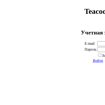
Teaco
Учетная 
E-mail
Пароль
З
Войти