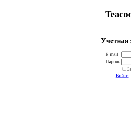
Teaco
Учетная 
E-mail
Пароль
З
Войти