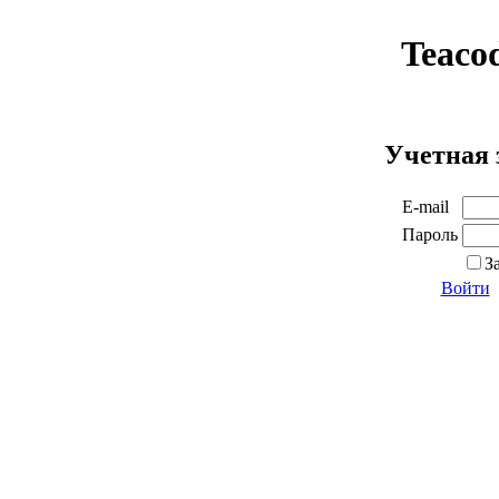
Teaco
Учетная 
E-mail
Пароль
З
Войти