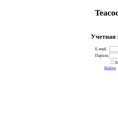
Teaco
Учетная 
E-mail
Пароль
З
Войти