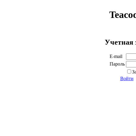
Teaco
Учетная 
E-mail
Пароль
З
Войти