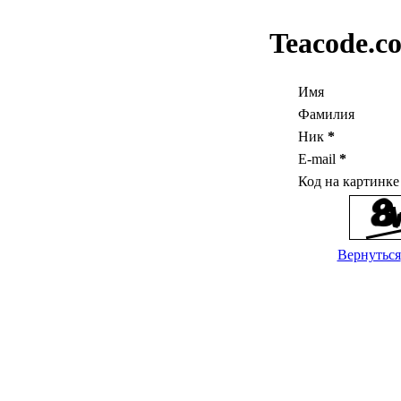
Teacode.c
Имя
Фамилия
Ник
*
E-mail
*
Код на картинк
Вернуться