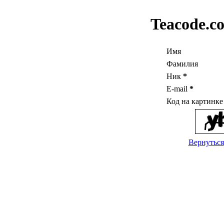
Teacode.c
Имя
Фамилия
Ник
*
E-mail
*
Код на картинк
Вернуться