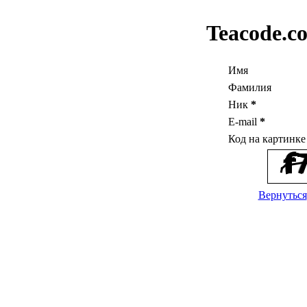
Teacode.c
Имя
Фамилия
Ник
*
E-mail
*
Код на картинк
Вернуться