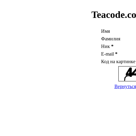
Teacode.c
Имя
Фамилия
Ник
*
E-mail
*
Код на картинк
Вернуться