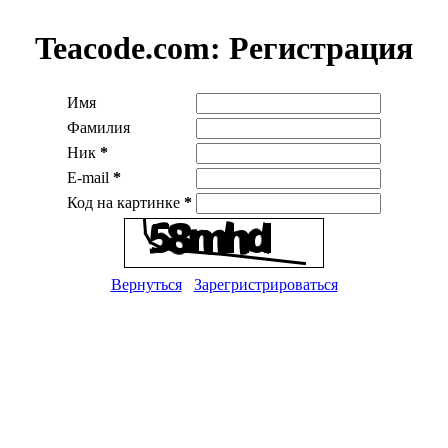
Teacode.com:
Регистрация
Имя
Фамилия
Ник
*
E-mail
*
Код на картинке
*
Вернуться
Зарегристрироваться