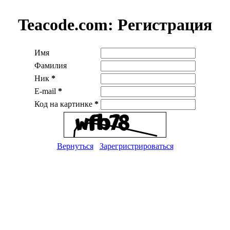
Teacode.com:
Регистрация
Имя
Фамилия
Ник
*
E-mail
*
Код на картинке
*
Вернуться
Зарегристрироваться